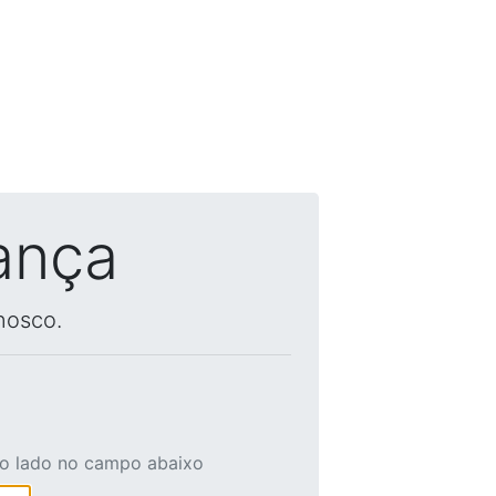
ança
nosco.
ao lado no campo abaixo