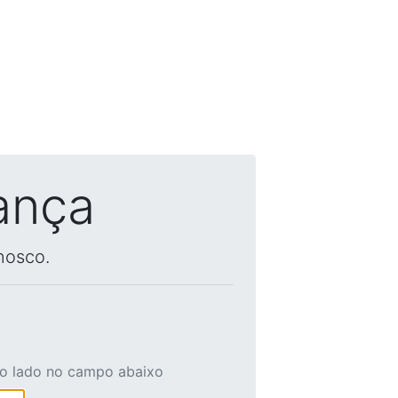
ança
nosco.
ao lado no campo abaixo